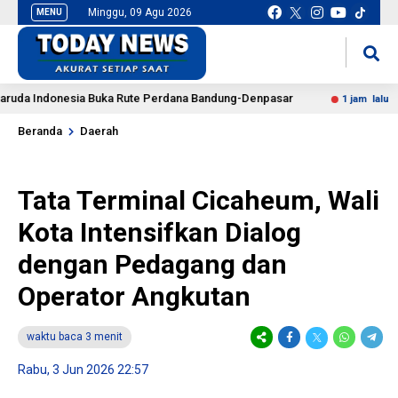
Minggu, 09 Agu 2026
MENU
situs slot gacor
mancingduit
 Indonesia Buka Rute Perdana Bandung-Denpasar
PKS Du
1 jam lalu
Beranda
Daerah
Tata Terminal Cicaheum, Wali
Kota Intensifkan Dialog
dengan Pedagang dan
Operator Angkutan
waktu baca 3 menit
Rabu, 3 Jun 2026 22:57