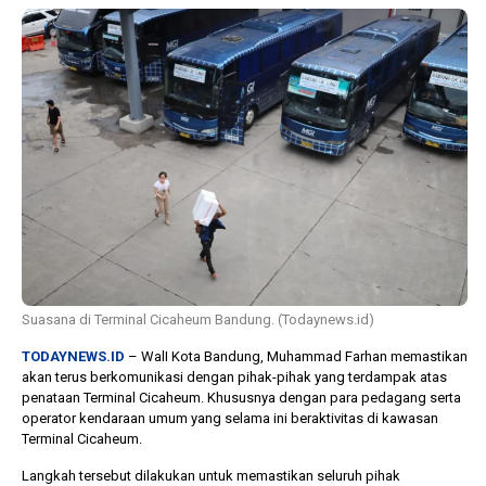
1 tahun lalu
10 bulan lalu
Banyak Gugatan di
KPU Batalka
Pilkada 2024, Legislator
Keputusan 
Ragukan SDM Bawaslu
Capres-Caw
Dirahasiaka
Suasana di Terminal Cicaheum Bandung. (Todaynews.id)
TODAYNEWS.ID
– WalI Kota Bandung, Muhammad Farhan memastikan
akan terus berkomunikasi dengan pihak-pihak yang terdampak atas
penataan Terminal Cicaheum. Khususnya dengan para pedagang serta
operator kendaraan umum yang selama ini beraktivitas di kawasan
Terminal Cicaheum.
Langkah tersebut dilakukan untuk memastikan seluruh pihak