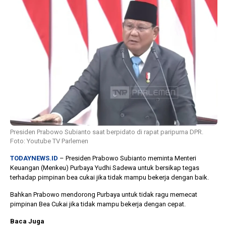
1 tahun lalu
10 bulan lalu
Banyak Gugatan di
KPU Batalka
Pilkada 2024, Legislator
Keputusan 
Ragukan SDM Bawaslu
Capres-Caw
Dirahasiaka
Presiden Prabowo Subianto saat berpidato di rapat paripurna DPR.
Foto: Youtube TV Parlemen
TODAYNEWS.ID
– Presiden Prabowo Subianto meminta Menteri
Keuangan (Menkeu) Purbaya Yudhi Sadewa untuk bersikap tegas
terhadap pimpinan bea cukai jika tidak mampu bekerja dengan baik.
Bahkan Prabowo mendorong Purbaya untuk tidak ragu memecat
pimpinan Bea Cukai jika tidak mampu bekerja dengan cepat.
Baca Juga