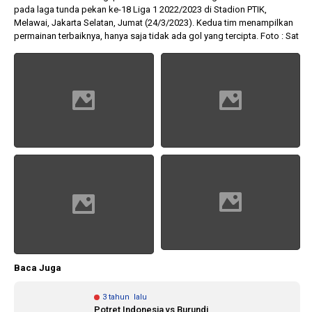
pada laga tunda pekan ke-18 Liga 1 2022/2023 di Stadion PTIK,
Melawai, Jakarta Selatan, Jumat (24/3/2023). Kedua tim menampilkan
permainan terbaiknya, hanya saja tidak ada gol yang tercipta. Foto : Sat
10 bulan lalu
an di
KPU Batalkan
 Legislator
Keputusan Dokumen
 Bawaslu
Capres-Cawapres
Dirahasiakan
Baca Juga
3 tahun lalu
Potret Indonesia vs Burundi