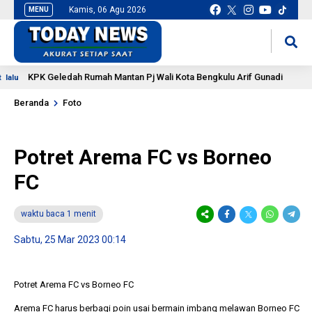
Kamis, 06 Agu 2026
MENU
situs slot gacor
mancingduit
KPK Geledah Rumah Mantan Pj Wali Kota Bengkulu Arif Gunadi
u
32
Beranda
Foto
Potret Arema FC vs Borneo
FC
waktu baca 1 menit
Sabtu, 25 Mar 2023 00:14
Potret Arema FC vs Borneo FC
Arema FC harus berbagi poin usai bermain imbang melawan Borneo FC