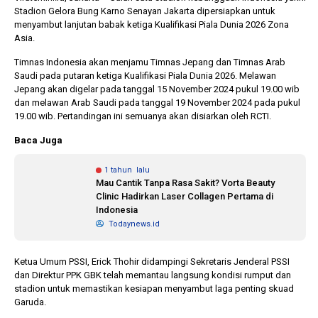
Stadion Gelora Bung Karno Senayan Jakarta dipersiapkan untuk
menyambut lanjutan babak ketiga Kualifikasi Piala Dunia 2026 Zona
Asia.
10 bulan lalu
1 tahun l
KPU Batalkan
Banyak 
Timnas Indonesia akan menjamu Timnas Jepang dan Timnas Arab
Keputusan Dokumen
Terjerat
Saudi pada putaran ketiga Kualifikasi Piala Dunia 2026. Melawan
Capres-Cawapres
Legislato
Jepang akan digelar pada tanggal 15 November 2024 pukul 19.00 wib
Dirahasiakan
Dorong P
dan melawan Arab Saudi pada tanggal 19 November 2024 pada pukul
DPRD
19.00 wib. Pertandingan ini semuanya akan disiarkan oleh RCTI.
Baca Juga
1 tahun lalu
Mau Cantik Tanpa Rasa Sakit? Vorta Beauty
Clinic Hadirkan Laser Collagen Pertama di
Indonesia
Todaynews.id
Ketua Umum PSSI, Erick Thohir didampingi Sekretaris Jenderal PSSI
dan Direktur PPK GBK telah memantau langsung kondisi rumput dan
stadion untuk memastikan kesiapan menyambut laga penting skuad
Garuda.