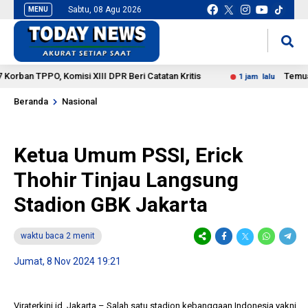
Sabtu, 08 Agu 2026
MENU
situs slot gacor
mancingduit
n TPPO, Komisi XIII DPR Beri Catatan Kritis
Temuan Ratu
1 jam lalu
Beranda
Nasional
Ketua Umum PSSI, Erick
Thohir Tinjau Langsung
Stadion GBK Jakarta
waktu baca 2 menit
Jumat, 8 Nov 2024 19:21
Viraterkini.id, Jakarta – Salah satu stadion kebanggaan Indonesia yakni