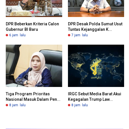
DPR Beberkan Kriteria Calon
DPR Desak Polda Sumut Usut
Gubernur BI Baru
Tuntas Kejanggalan K...
6 jam lalu
7 jam lalu
Tiga Program Prioritas
IRGC Sebut Media Barat Akui
Nasional Masuk Dalam Pen...
Kegagalan Trump Law...
8 jam lalu
8 jam lalu