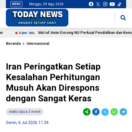
Minggu, 09 Agu 2026
MENU
situs slot gacor
mancingduit
Ma’ruf Amin Dorong NU Perkuat Pendidikan dan Kemandiria
6 jam lalu
Beranda
Internasional
Iran Peringatkan Setiap
Kesalahan Perhitungan
Musuh Akan Direspons
dengan Sangat Keras
waktu baca 2 menit
Senin, 6 Jul 2026 11:34