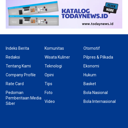
Indeks Berita
Komunitas
Otomotif
Redaksi
Wisata Kuliner
Pilpres & Pilkada
Tentang Kami
Teknologi
Ekonomi
Company Profile
Opini
Hukum
Rate Card
Tips
Basket
Pedoman
Foto
Bola Nasional
Pemberitaan Media
Video
Bola Internasional
Siber