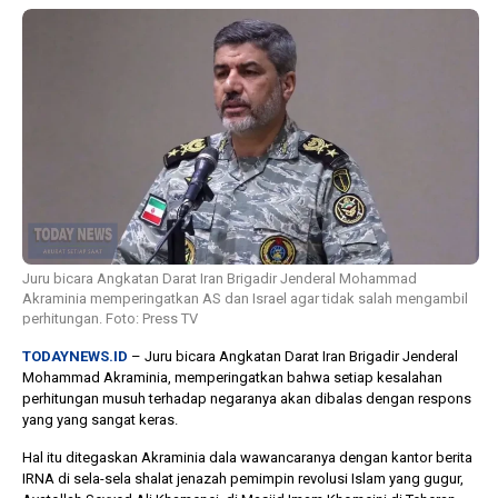
1 tahun lalu
10 bulan lalu
Banyak Gugatan di
KPU Batalka
Pilkada 2024, Legislator
Keputusan 
Ragukan SDM Bawaslu
Capres-Caw
Dirahasiaka
Juru bicara Angkatan Darat Iran Brigadir Jenderal Mohammad
Akraminia memperingatkan AS dan Israel agar tidak salah mengambil
perhitungan. Foto: Press TV
TODAYNEWS.ID
– Juru bicara Angkatan Darat Iran Brigadir Jenderal
Mohammad Akraminia, memperingatkan bahwa setiap kesalahan
perhitungan musuh terhadap negaranya akan dibalas dengan respons
yang yang sangat keras.
Hal itu ditegaskan Akraminia dala wawancaranya dengan kantor berita
IRNA di sela-sela shalat jenazah pemimpin revolusi Islam yang gugur,