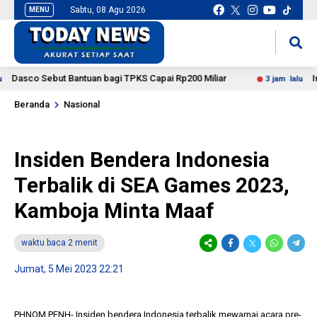
Sabtu, 08 Agu 2026
MENU
situs slot gacor
mancingduit
sco Sebut Bantuan bagi TPKS Capai Rp200 Miliar
Imigra
3 jam lalu
Beranda
Nasional
Insiden Bendera Indonesia
Terbalik di SEA Games 2023,
Kamboja Minta Maaf
waktu baca 2 menit
Jumat, 5 Mei 2023 22:21
PHNOM PENH- Insiden bendera Indonesia terbalik mewarnai acara pre-