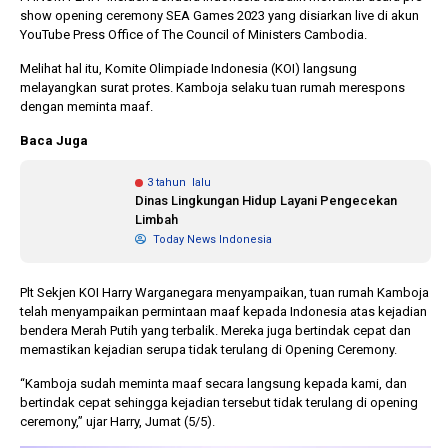
show opening ceremony SEA Games 2023 yang disiarkan live di akun
YouTube Press Office of The Council of Ministers Cambodia.
1 tahun lalu
10 bulan lalu
Melihat hal itu, Komite Olimpiade Indonesia (KOI) langsung
Banyak Gugatan di
KPU Batalka
melayangkan surat protes. Kamboja selaku tuan rumah merespons
Pilkada 2024, Legislator
Keputusan 
dengan meminta maaf.
Ragukan SDM Bawaslu
Capres-Caw
Dirahasiaka
Baca Juga
3 tahun lalu
Dinas Lingkungan Hidup Layani Pengecekan
Limbah
Today News Indonesia
Plt Sekjen KOI Harry Warganegara menyampaikan, tuan rumah Kamboja
telah menyampaikan permintaan maaf kepada Indonesia atas kejadian
bendera Merah Putih yang terbalik. Mereka juga bertindak cepat dan
memastikan kejadian serupa tidak terulang di Opening Ceremony.
“Kamboja sudah meminta maaf secara langsung kepada kami, dan
bertindak cepat sehingga kejadian tersebut tidak terulang di opening
ceremony,” ujar Harry, Jumat (5/5).