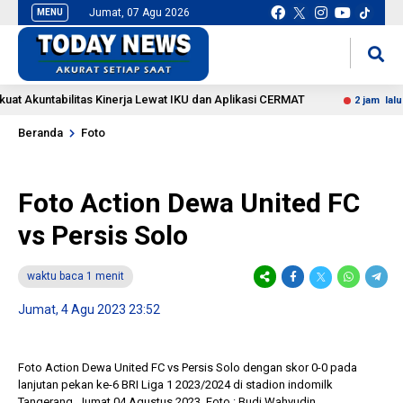
Jumat, 07 Agu 2026
MENU
situs slot gacor
mancingduit
kuntabilitas Kinerja Lewat IKU dan Aplikasi CERMAT
Be
2 jam lalu
Beranda
Foto
Foto Action Dewa United FC
vs Persis Solo
waktu baca 1 menit
Jumat, 4 Agu 2023 23:52
Foto Action Dewa United FC vs Persis Solo dengan skor 0-0 pada
lanjutan pekan ke-6 BRI Liga 1 2023/2024 di stadion indomilk
Tangerang, Jumat 04 Agustus 2023. Foto : Budi Wahyudin