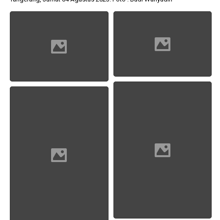
1 tahun lalu
10 bulan lalu
Banyak Gugatan di
KPU Batalka
Pilkada 2024, Legislator
Keputusan 
Ragukan SDM Bawaslu
Capres-Caw
Dirahasiaka