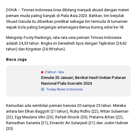
DOHA – Timnas Indonesia bisa dibilang menjadi skuad dengan materi
pemain muda paling banyak di Piala Asia 2023. Bahkan, tim berjuluk
1 tahun lalu
10 bulan lalu
Skuad Garuda itu diberikan predikat sebagai tim termuda di turnamen
Banyak Gugatan di
KPU Batalka
sepak bola paling bergengsi antarnegara Benua Kuning edisi ke-18.
Pilkada 2024, Legislator
Keputusan 
Ragukan SDM Bawaslu
Capres-Caw
Mengutip Footy Rankings, rata-rata usia pemain Timnas Indonesia
Dirahasiaka
adalah 24,33 tahun. Angka ini berselisih tipis dengan Tajikistan (24,62
tahun) dan Kirgistan (24,99 tahun).
Baca Juga
2 tahun lalu
Dimulai 20 Januari, Berikut Hasil Undian Putaran
Nasional Piala Soeratin 2024
Today News Indonesia
Kemudian ada sembilan pemain berusia 20 sampai 23 tahun. Mereka
antara lain Elkan Baggott (21 tahun), Rizky Ridho (22), Witan Sulaeman
(22), Egy Maulana Vikri (23), Rafael Struick (20), Pratama Arhan (22),
Ramadhan Sananta (21), Ernando Ari Sutaryadi (21) dan Justin Hubner
(20).