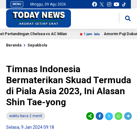
Minggu, 09 Agu 2026
MENU
situs slot gacor
mancingduit
ertandingan Chelsea vs AC Milan
Amorim Puji Dukungan M
1 jam lalu
Beranda
Sepakbola
Timnas Indonesia
Bermaterikan Skuad Termuda
di Piala Asia 2023, Ini Alasan
Shin Tae-yong
waktu baca 2 menit
Selasa, 9 Jan 2024 09:18