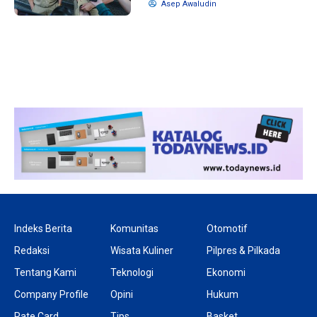
Asep Awaludin
10 bulan lalu
1 tahun lalu
KPU Batalkan
Banyak Kepa
Keputusan Dokumen
Terjerat Kor
Capres-Cawapres
Legislator Ko
Dirahasiakan
Dorong Pilk
DPRD
Indeks Berita
Komunitas
Otomotif
Redaksi
Wisata Kuliner
Pilpres & Pilkada
Tentang Kami
Teknologi
Ekonomi
Company Profile
Opini
Hukum
Rate Card
Tips
Basket