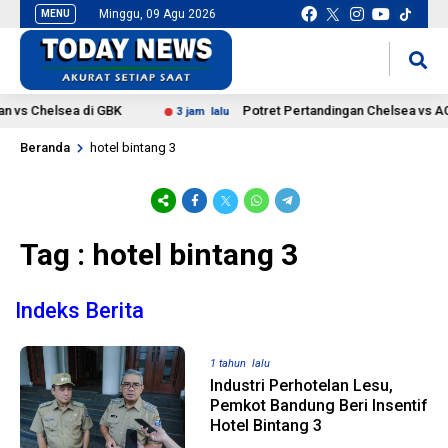
Minggu, 09 Agu 2026
MENU
situs slot gacor
mancingduit
n vs Chelsea di GBK
Potret Pertandingan Chelsea vs AC 
3 jam lalu
Beranda
hotel bintang 3
Tag : hotel bintang 3
Indeks Berita
1 tahun lalu
Industri Perhotelan Lesu,
Pemkot Bandung Beri Insentif
Hotel Bintang 3