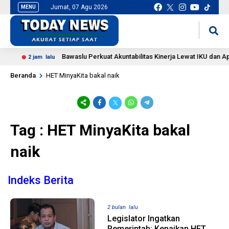
Jumat, 07 Agu 2026
MENU
situs slot gacor
mancingduit
Bawaslu Perkuat Akuntabilitas Kinerja Lewat IKU dan Apl
2 jam lalu
Beranda
HET MinyaKita bakal naik
Tag : HET MinyaKita bakal
naik
Indeks Berita
2 bulan lalu
Legislator Ingatkan
Pemerintah: Kenaikan HET