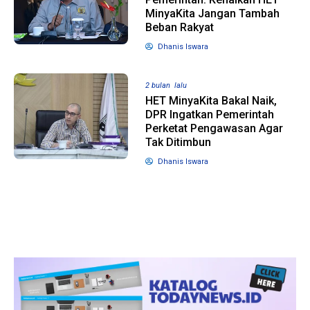
MinyaKita Jangan Tambah
Beban Rakyat
1 tahun lalu
10 bulan lalu
Dhanis Iswara
Banyak Gugatan di
KPU Batalka
Pilkada 2024, Legislator
Keputusan 
Ragukan SDM Bawaslu
Capres-Caw
2 bulan lalu
Dirahasiaka
HET MinyaKita Bakal Naik,
DPR Ingatkan Pemerintah
Perketat Pengawasan Agar
Tak Ditimbun
Dhanis Iswara