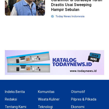
Drastis Usai Sweeping
Hampir Sebulan
10 bulan lalu
1 tahun lalu
Today News Indonesia
KPU Batalkan
Banyak Kep
Keputusan Dokumen
Terjerat Kor
Capres-Cawapres
Legislator K
Dirahasiakan
Dorong Pil
DPRD
Indeks Berita
Komunitas
Otomotif
Redaksi
Wisata Kuliner
Pilpres & Pilkada
Tentang Kami
Teknologi
Ekonomi