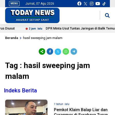
Jumat, 07 Agu 2026
MENU
situs slot gacor
mancingduit
 Diusut
DPR Minta Usut Tuntas Jaringan di Balik Temua
2 jam lalu
Beranda
hasil sweeping jam malam
Tag : hasil sweeping jam
malam
Indeks Berita
1 tahun lalu
Pemkot Klaim Balap Liar dan
Curanmor di Surabaya Turun