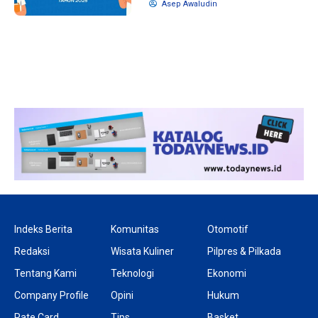
Asep Awaludin
1 tahun lalu
10 bulan lalu
Banyak Gugatan di
KPU Batalka
Pilkada 2024, Legislator
Keputusan 
Ragukan SDM Bawaslu
Capres-Caw
Dirahasiaka
Indeks Berita
Komunitas
Otomotif
Redaksi
Wisata Kuliner
Pilpres & Pilkada
Tentang Kami
Teknologi
Ekonomi
Company Profile
Opini
Hukum
Rate Card
Tips
Basket