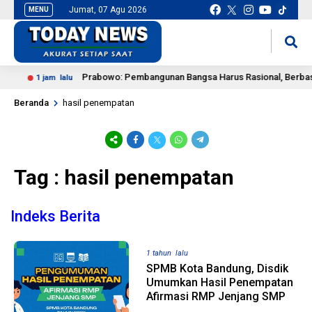
Jumat, 07 Agu 2026
MENU
situs slot gacor
mancingduit
Prabowo: Pembangunan Bangsa Harus Rasional, Berbasis 
1 jam lalu
Beranda
hasil penempatan
Tag : hasil penempatan
Indeks Berita
1 tahun lalu
SPMB Kota Bandung, Disdik
Umumkan Hasil Penempatan
Afirmasi RMP Jenjang SMP