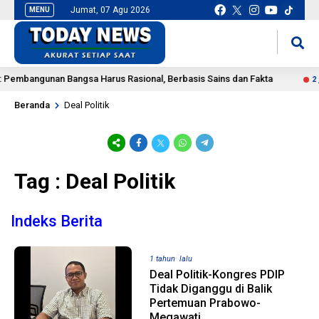
Jumat, 07 Agu 2026
MENU
situs slot gacor
mancingduit
embangunan Bangsa Harus Rasional, Berbasis Sains dan Fakta
2 ja
Beranda
Deal Politik
Tag : Deal Politik
Indeks Berita
1 tahun lalu
Deal Politik-Kongres PDIP
Tidak Diganggu di Balik
Pertemuan Prabowo-
Megawati