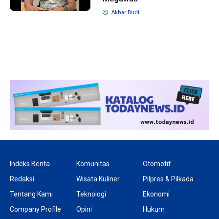
Akbar Budi
10 bulan lalu
1 t
KPU Batalkan
Ban
Keputusan Dokumen
Terj
Capres-Cawapres
Legi
Dirahasiakan
Doro
DPR
Indeks Berita
Komunitas
Otomotif
Redaksi
Wisata Kuliner
Pilpres & Pilkada
Tentang Kami
Teknologi
Ekonomi
Company Profile
Opini
Hukum