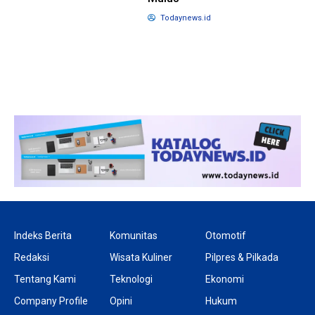
Todaynews.id
1 tahun lalu
10 bulan lalu
Banyak Gugatan di
KPU Batalka
Pilkada 2024, Legislator
Keputusan 
Ragukan SDM Bawaslu
Capres-Caw
Dirahasiaka
Indeks Berita
Komunitas
Otomotif
Redaksi
Wisata Kuliner
Pilpres & Pilkada
Tentang Kami
Teknologi
Ekonomi
Company Profile
Opini
Hukum