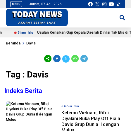
Jumat, 07 Agu 2026
MENU
situs slot gacor
mancingduit
Usulan Kenaikan Gaji Kepala Daerah Dinilai Tak Etis di T
3 jam lalu
Beranda
Davis
Tag : Davis
Indeks Berita
3 tahun lalu
Ketemu Vietnam, Rifqi
Diyakini Buka Play Off Piala
Davis Grup Dunia Il dengan
Mulus