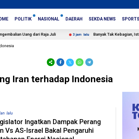
OME
POLITIK
NASIONAL
DAERAH
SEKDA NEWS
SPORT
n Uang dari Raja Juli
Banyak Tak Kebagian, Istana Buka
3 jam lalu
ndonesia
ng Iran terhadap Indonesia
lan lalu
gislator Ingatkan Dampak Perang
an Vs AS-Israel Bakal Pengaruhi