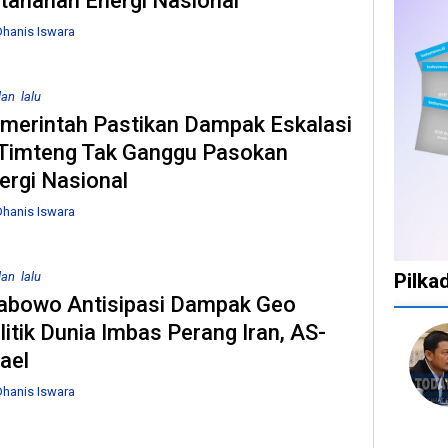
tahanan Energi Nasional
hanis Iswara
lan lalu
merintah Pastikan Dampak Eskalasi
 Timteng Tak Ganggu Pasokan
ergi Nasional
hanis Iswara
lan lalu
Pilka
abowo Antisipasi Dampak Geo
litik Dunia Imbas Perang Iran, AS-
1
1
1
10
rael
tahun
tahun
tahun
bulan
lalu
lalu
lalu
lalu
hanis Iswara
Catat!
Tak
Banyak
KPU
Dua
Ingin
Gugatan
Bata
Daerah
Ada
di
Kepu