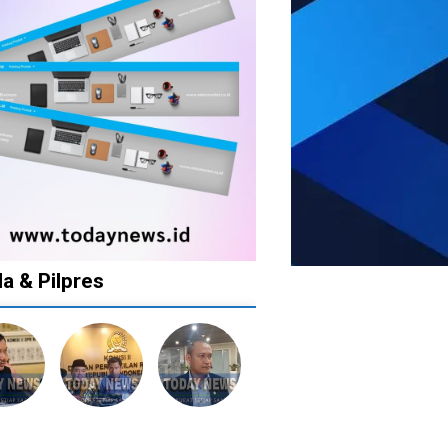
da & Pilpres
12
1
1
1
bulan
tahun
tahun
tahun
lalu
lalu
lalu
lalu
Banyak
Catat!
Tak
Banyak
lkan
Kepala
Dua
Ingin
Gugatan
tusan
Daerah
Daerah
Ada
di