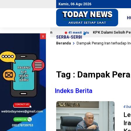
Kamis, 06 Agu 2026
H
cagempa Pangandaran
KPK Dalami Selisih Pengembalia
41 menit lalu
x
SERBA-SERBI
Beranda
Dampak Perang Iran terhadap I
Tag : Dampak Pera
Indeks Berita
4 bu
Le
Ir