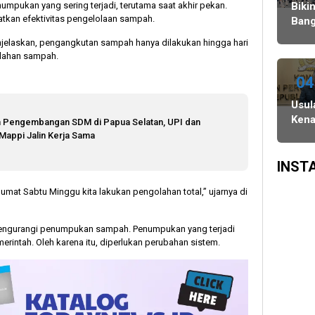
Agustus,
Ulang,
Bawaslu
umpukan yang sering terjadi, terutama saat akhir pekan.
Biki
tkan efektivitas pengelolaan sampah.
dan
Komisi
Bang
PSU
II
Danc
elaskan, pengangkutan sampah hanya dilakukan hingga hari
di
Minta
Indo
olahan sampah.
Tiga
KPU-
WAT
Daerah
Bawaslu
Juar
04
Digelar
Maksimalkan
3
Usul
6
Kinerja
Keju
Kena
n Pengembangan SDM di Papua Selatan, UPI dan
Agustus
Seluruh
Dan
Gaji
Mappi Jalin Kerja Sama
SDM
Asia
Kepa
Sing
Daer
INST
Dinil
Jumat Sabtu Minggu kita lakukan pengolahan total,” ujarnya di
Tak
Etis 
Ten
 mengurangi penumpukan sampah. Penumpukan yang terjadi
Efisi
erintah. Oleh karena itu, diperlukan perubahan sistem.
Ang