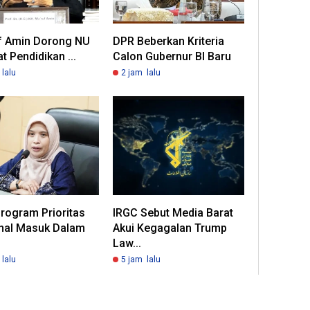
f Amin Dorong NU
DPR Beberkan Kriteria
t Pendidikan ...
Calon Gubernur BI Baru
lalu
2 jam lalu
rogram Prioritas
IRGC Sebut Media Barat
nal Masuk Dalam
Akui Kegagalan Trump
Law...
lalu
5 jam lalu