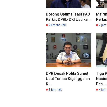
Dorong Optimalisasi PAD
Ma’ru
Parkir, DPRD DKI Usulka...
Perkua
20 menit lalu
2 jam 
DPR Desak Polda Sumut
Tiga P
Usut Tuntas Kejanggalan
Nasio
K...
Pen...
3 jam lalu
4 jam 