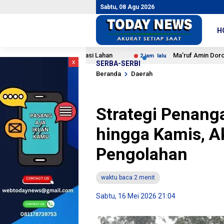
Sabtu, 08 Agu 2026
H
 dan Digitalisasi Lahan
Ma’ruf Amin Dorong NU Perkuat
2 jam lalu
x
SERBA-SERBI
Beranda
Daerah
Strategi Penan
hingga Kamis, A
Pengolahan
waktu baca 2 menit
Sabtu, 16 Mei 2026 21:04