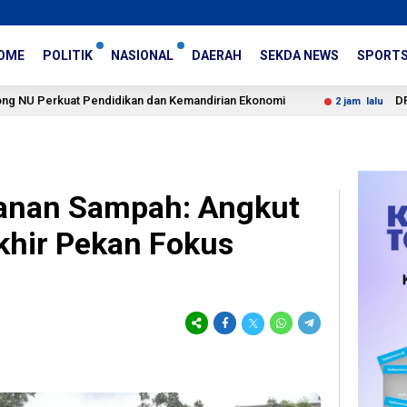
OME
POLITIK
NASIONAL
DAERAH
SEKDA NEWS
SPORT
 Pendidikan dan Kemandirian Ekonomi
DPR Beberkan Kri
2 jam lalu
ganan Sampah: Angkut
khir Pekan Fokus