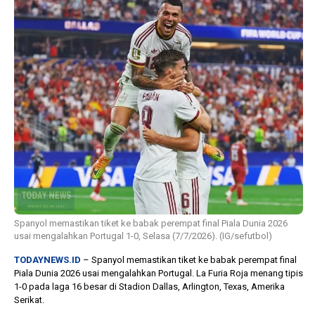
1 tahun lalu
10 bulan lalu
Banyak Gugatan di
KPU Batalka
Pilkada 2024, Legislator
Keputusan 
Ragukan SDM Bawaslu
Capres-Caw
Dirahasiaka
Spanyol memastikan tiket ke babak perempat final Piala Dunia 2026
usai mengalahkan Portugal 1-0, Selasa (7/7/2026). (IG/sefutbol)
TODAYNEWS.ID
– Spanyol memastikan tiket ke babak perempat final
Piala Dunia 2026 usai mengalahkan Portugal. La Furia Roja menang tipis
1-0 pada laga 16 besar di Stadion Dallas, Arlington, Texas, Amerika
Serikat.