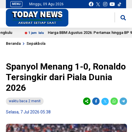
Minggu, 09 Agu 2026
MENU
situs slot gacor
mancingduit
u
Harga BBM Agustus 2026: Pertamax hingga BP 92 Turun
1 jam lalu
Beranda
Sepakbola
Spanyol Menang 1-0, Ronaldo
Tersingkir dari Piala Dunia
2026
waktu baca 2 menit
Selasa, 7 Jul 2026 05:38