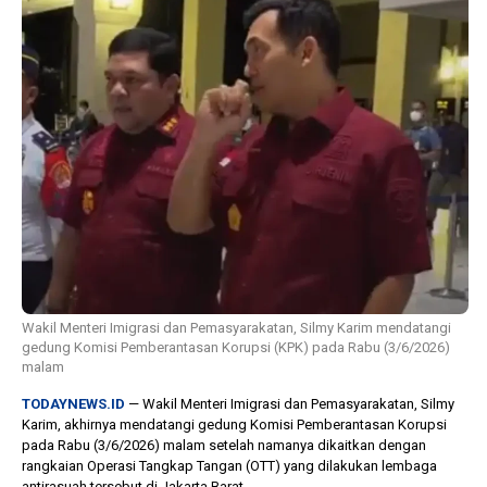
1 tahun lalu
10 bulan lalu
Banyak Gugatan di
KPU Batalka
Pilkada 2024, Legislator
Keputusan 
Ragukan SDM Bawaslu
Capres-Caw
Dirahasiaka
Wakil Menteri Imigrasi dan Pemasyarakatan, Silmy Karim mendatangi
gedung Komisi Pemberantasan Korupsi (KPK) pada Rabu (3/6/2026)
malam
TODAYNEWS.ID
— Wakil Menteri Imigrasi dan Pemasyarakatan, Silmy
Karim, akhirnya mendatangi gedung Komisi Pemberantasan Korupsi
pada Rabu (3/6/2026) malam setelah namanya dikaitkan dengan
rangkaian Operasi Tangkap Tangan (OTT) yang dilakukan lembaga
antirasuah tersebut di Jakarta Barat.