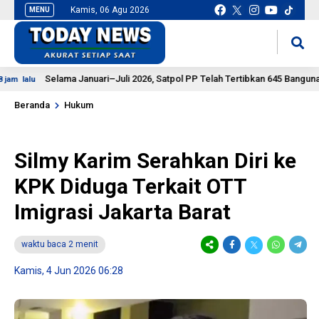
Kamis, 06 Agu 2026
MENU
situs slot gacor
mancingduit
Selama Januari–Juli 2026, Satpol PP Telah Tertibkan 645 Bangunan Liar
lu
Beranda
Hukum
Silmy Karim Serahkan Diri ke
KPK Diduga Terkait OTT
Imigrasi Jakarta Barat
waktu baca 2 menit
Kamis, 4 Jun 2026 06:28