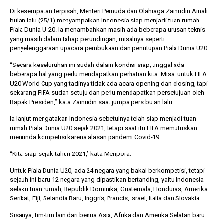
Di kesempatan terpisah, Menteri Pemuda dan Olahraga Zainudin Amali
bulan lalu (25/1) menyampaikan Indonesia siap menjadi tuan rumah
Piala Dunia U-20. Ia menambahkan masih ada beberapa urusan teknis
yang masih dalam tahap perundingan, misalnya seperti
penyelenggaraan upacara pembukaan dan penutupan Piala Dunia U20.
“Secara keseluruhan ini sudah dalam kondisi siap, tinggal ada
beberapa hal yang perlu mendapatkan perhatian kita. Misal untuk FIFA
U20 World Cup yang tadinya tidak ada acara opening dan closing, tapi
sekarang FIFA sudah setuju dan perlu mendapatkan persetujuan oleh
Bapak Presiden,” kata Zainudin saat jumpa pers bulan lalu.
Ia lanjut mengatakan Indonesia sebetulnya telah siap menjadi tuan
rumah Piala Dunia U20 sejak 2021, tetapi saat itu FIFA memutuskan
menunda kompetisi karena alasan pandemi Covid-19.
“Kita siap sejak tahun 2021,” kata Menpora.
Untuk Piala Dunia U20, ada 24 negara yang bakal berkompetisi, tetapi
sejauh ini baru 12 negara yang dipastikan bertanding, yaitu Indonesia
selaku tuan rumah, Republik Dominika, Guatemala, Honduras, Amerika
Serikat, Fiji, Selandia Baru, Inggris, Prancis, Israel, Italia dan Slovakia.
Sisanya, tim-tim lain dari benua Asia, Afrika dan Amerika Selatan baru