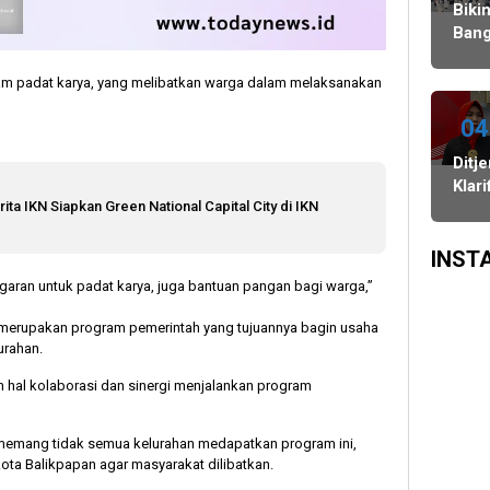
Agustus,
Ulang,
Bawaslu
Biki
dan
Komisi
Bang
PSU
II
Danc
di
Minta
Indo
ram padat karya, yang melibatkan warga dalam melaksanakan
Tiga
KPU-
WAT
Daerah
Bawaslu
Juar
04
Digelar
Maksimalkan
3
Ditj
6
Kinerja
Keju
Klari
Agustus
Seluruh
Dan
ita IKN Siapkan Green National Capital City di IKN
Vide
SDM
Asia
Viral
Sing
Rum
INST
Kala
garan untuk padat karya, juga bantuan pangan bagi warga,”
Wai
merupakan program pemerintah yang tujuannya bagin usaha
urahan.
hal kolaborasi dan sinergi menjalankan program
, memang tidak semua kelurahan medapatkan program ini,
ota Balikpapan agar masyarakat dilibatkan.