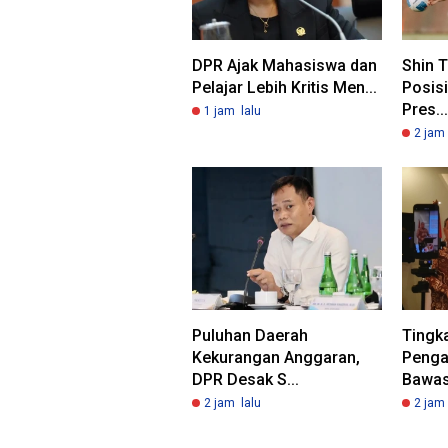
DPR Ajak Mahasiswa dan
Shin T
Pelajar Lebih Kritis Men...
Posisi
Pres...
1 jam lalu
2 jam 
Puluhan Daerah
Tingka
Kekurangan Anggaran,
Penga
DPR Desak S...
Bawasl
2 jam lalu
2 jam 