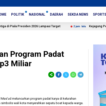
OME
POLITIK
NASIONAL
DAERAH
SEKDA NEWS
SPORT
 Presiden 2026 Lampaui Target
Kejagung Periksa Febrie A
2 jam lalu
an Program Padat
p3 Miliar
 Mas’ud meluncurkan program padat karya di kelurahan
a simbolis wali kota menyerahkan sepatu boat kepada warga.