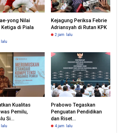
ae-yong Nilai
Kejagung Periksa Febrie
 Ketiga di Piala
Adriansyah di Rutan KPK
2 jam lalu
lalu
tkan Kualitas
Prabowo Tegaskan
was Pemilu,
Penguatan Pendidikan
u Si...
dan Riset...
lalu
4 jam lalu