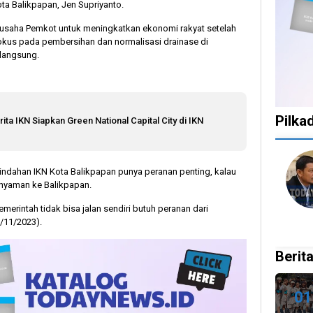
a Balikpapan, Jen Supriyanto.
 usaha Pemkot untuk meningkatkan ekonomi rakyat setelah
fokus pada pembersihan dan normalisasi drainase di
langsung.
Pilka
ita IKN Siapkan Green National Capital City di IKN
1
1
1
10
dahan IKN Kota Balikpapan punya peranan penting, kalau
tahun
tahun
tahun
bulan
 nyaman ke Balikpapan.
lalu
lalu
lalu
lalu
Catat!
Tak
Banyak
KPU
emerintah tidak bisa jalan sendiri butuh peranan dari
Dua
Ingin
Gugatan
Bata
/11/2023).
Daerah
Ada
di
Kepu
Ini
Celah
Pilkada
Doku
Berita
Gelar
pada
2024,
Capr
Pilkada
PSU
Legislator
Cawa
Ulang
dan
Ragukan
Dira
01
27
Pilkada
SDM