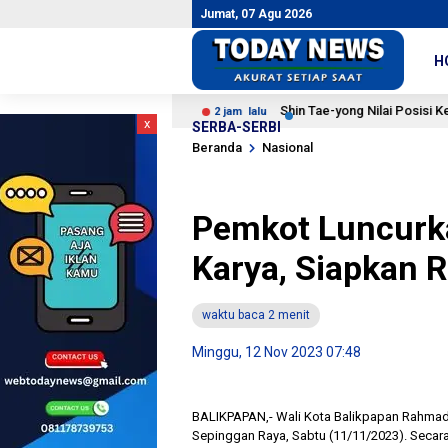
Jumat, 07 Agu 2026
H
 Media Sosial
Shin Tae-yong Nilai Posisi Ketiga di Piala
2 jam lalu
x
SERBA-SERBI
Beranda
Nasional
Pemkot Luncurk
Karya, Siapkan R
waktu baca 2 menit
Minggu, 12 Nov 2023 07:48
BALIKPAPAN,- Wali Kota Balikpapan Rahmad
Sepinggan Raya, Sabtu (11/11/2023). Secar