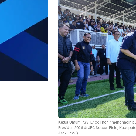
Ketua Umum PSSI Erick Thohir menghadiri put
Presiden 2026 di JEC Soccer Field, Kabupate
(Dok. PSSI)