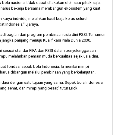
la nasional tidak dapat dilakukan oleh satu pihak saja.
 harus bekerja bersama membangun ekosistem yang kuat.
arya individu, melainkan hasil kerja keras seluruh
t Indonesia,” ujarnya.
jadi bagian dari program pembinaan usia dini PSSI. Turnamen
jangka panjang menuju Kualifikasi Piala Dunia 2030.
ni sesuai standar FIFA dan PSSI dalam penyelenggaraan
ampu melahirkan pemain muda berkualitas sejak usia dini.
uat fondasi sepak bola Indonesia. Ia menilai mimpi
 harus dibangun melalui pembinaan yang berkelanjutan.
ondasi dengan satu tujuan yang sama. Sepak bola Indonesia
ng sehat, dan mimpi yang besar,” tutur Erick.