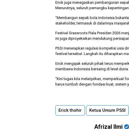
Erick juga menegaskan pembangunan sepak bo
Menurutnya, seluruh pemangku kepentingan
“Membangun sepak bola Indonesia bukanlah k
stakeholder, termasuk di dalamnya masyaraka
Festival Grassroots Piala Presiden 2026 men
ini juga diproyeksikan mendukung persiapan 
PSSI menerapkan regulasi kompetisi usia di
festival tersebut. Langkah itu diharapkan m
Erick mengajak seluruh pihak terus memperk
membawa Indonesia bersaing di level dunia
“Kini tugas kita melanjutkan, memperkuat f
harus tumbuh dengan fondasi kuat, sistem ya
Erick thohir
Ketua Umum PSSI
Afrizal Ilmi