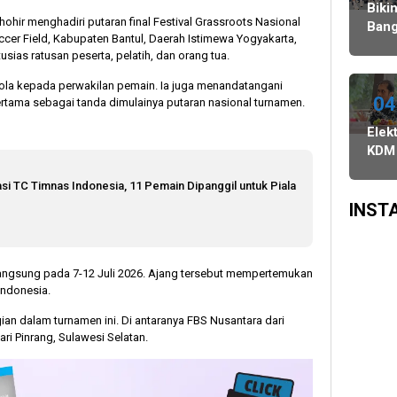
Agustus,
Ulang,
Bawaslu
Biki
hir menghadiri putaran final Festival Grassroots Nasional
dan
Komisi
Bang
ccer Field, Kabupaten Bantul, Daerah Istimewa Yogyakarta,
PSU
II
Danc
sias ratusan peserta, pelatih, dan orang tua.
di
Minta
Indo
Tiga
KPU-
WAT
ola kepada perwakilan pemain. Ia juga menandatangani
Daerah
Bawaslu
Juar
04
rtama sebagai tanda dimulainya putaran nasional turnamen.
Digelar
Maksimalkan
3
Elekt
6
Kinerja
Keju
KDM
Agustus
Seluruh
Dan
Sali
SDM
Asia
i TC Timnas Indonesia, 11 Pemain Dipanggil untuk Piala
Pra
Sing
di
INST
Surv
SMR
Peng
rlangsung pada 7-12 Juli 2026. Ajang tersebut mempertemukan
Siny
 Indonesia.
Popu
Buk
ian dalam turnamen ini. Di antaranya FBS Nusantara dari
Jam
ri Pinrang, Sulawesi Selatan.
Pilp