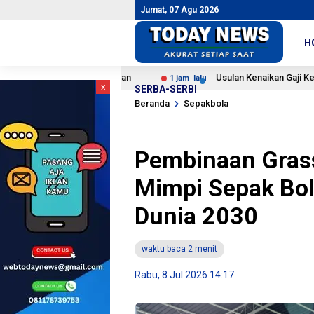
Jumat, 07 Agu 2026
H
a Kemerdekaan
Usulan Kenaikan Gaji Kepala Daerah Dinilai
1 jam lalu
x
SERBA-SERBI
Beranda
Sepakbola
Pembinaan Grass
Mimpi Sepak Bola
Dunia 2030
waktu baca 2 menit
Rabu, 8 Jul 2026 14:17