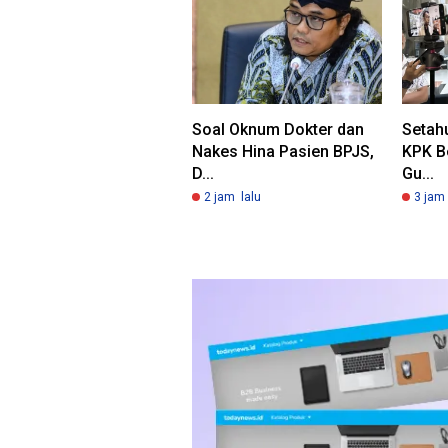
Soal Oknum Dokter dan
Setah
Nakes Hina Pasien BPJS,
KPK B
D...
Gu...
2 jam lalu
3 jam 