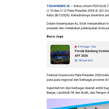
TODAYNEWS.ID
— Ketua Umum PSSI Erick Tho
U-10 dan U-12 Piala Presiden 2026 di JEC So
Rabu (8/7/2026). Kehadirannya disambut antu
Dalam kesempatan itu, Erick menyerahkan b
prasasti dan melakukan pelemparan bola pe
Baca Juga
4 minggu lalu
Persib Bandung Dominas
AFF 2026
Afrizal Ilmi
Festival Grassroots Piala Presiden 2026 be
para juara regional dari berbagai provinsi di
Sejumlah tim dari berbagai daerah ambil bag
Banjar, Lambhuk FA dari Aceh, dan Perspin da