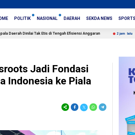
OME
POLITIK
NASIONAL
DAERAH
SEKDA NEWS
SPORT
 Tak Etis di Tengah Efisiensi Anggaran
Sekda Kota Bandu
2 jam lalu
roots Jadi Fondasi
 Indonesia ke Piala