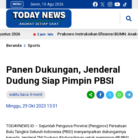
Senin, 10 Agu 2026
MENU
situs slot gacor
mancingduit
2026
Prabowo Instruksikan Efisiensi BUMN: Anak-Cucu 
2 jam lalu
Beranda
Sports
Panen Dukungan, Jenderal
Dudung Siap Pimpin PBSI
waktu baca 4 menit
Minggu, 29 Okt 2023 13:01
TODAYNEWS.ID – Sejumlah Pengurus Provinsi (Pengprov) Persatuan
Bulu Tangkis Seluruh Indonesia (PBSI) menyampaikan dukungannya
kepada Jenderal TNI Dudung Abdurachman untuk memimpin PP PBSI