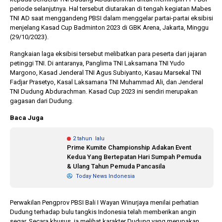
periode selanjutnya. Hal tersebut diutarakan di tengah kegiatan Mabes
TNI AD saat menggandeng PBSI dalam menggelar partai-partai eksibisi
menjelang Kasad Cup Badminton 2023 di GBK Arena, Jakarta, Minggu
1 tahun lalu
10 bulan lalu
(29/10/2023).
Banyak Gugatan di
KPU Batalka
Pilkada 2024, Legislator
Keputusan 
Rangkaian laga eksibisi tersebut melibatkan para peserta dari jajaran
Ragukan SDM Bawaslu
Capres-Caw
petinggi TNI. Di antaranya, Panglima TNI Laksamana TNI Yudo
Dirahasiaka
Margono, Kasad Jenderal TNI Agus Subiyanto, Kasau Marsekal TNI
Fadjar Prasetyo, Kasal Laksamana TNI Muhammad Ali, dan Jenderal
TNI Dudung Abdurachman. Kasad Cup 2023 ini sendiri merupakan
gagasan dari Dudung.
Baca Juga
2 tahun lalu
Prime Kumite Championship Adakan Event
Kedua Yang Bertepatan Hari Sumpah Pemuda
& Ulang Tahun Pemuda Pancasila
Today News Indonesia
Perwakilan Pengprov PBSI Bali I Wayan Winurjaya menilai perhatian
Dudung terhadap bulu tangkis Indonesia telah memberikan angin
segar. Secara khusus, ia melihat karakter Dudung yang merupakan