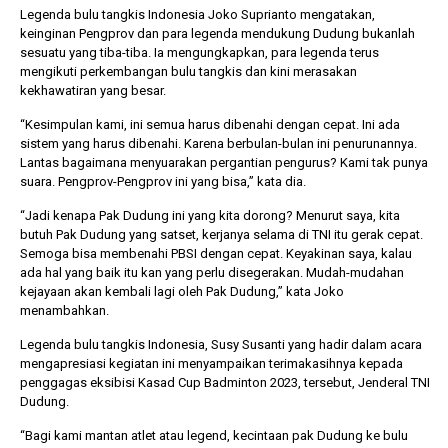
Legenda bulu tangkis Indonesia Joko Suprianto mengatakan,
keinginan Pengprov dan para legenda mendukung Dudung bukanlah
sesuatu yang tiba-tiba. Ia mengungkapkan, para legenda terus
mengikuti perkembangan bulu tangkis dan kini merasakan
kekhawatiran yang besar.
“Kesimpulan kami, ini semua harus dibenahi dengan cepat. Ini ada
sistem yang harus dibenahi. Karena berbulan-bulan ini penurunannya.
Lantas bagaimana menyuarakan pergantian pengurus? Kami tak punya
suara. Pengprov-Pengprov ini yang bisa,” kata dia.
“Jadi kenapa Pak Dudung ini yang kita dorong? Menurut saya, kita
butuh Pak Dudung yang satset, kerjanya selama di TNI itu gerak cepat.
Semoga bisa membenahi PBSI dengan cepat. Keyakinan saya, kalau
ada hal yang baik itu kan yang perlu disegerakan. Mudah-mudahan
kejayaan akan kembali lagi oleh Pak Dudung,” kata Joko
menambahkan.
Legenda bulu tangkis Indonesia, Susy Susanti yang hadir dalam acara
mengapresiasi kegiatan ini menyampaikan terimakasihnya kepada
penggagas eksibisi Kasad Cup Badminton 2023, tersebut, Jenderal TNI
Dudung.
“Bagi kami mantan atlet atau legend, kecintaan pak Dudung ke bulu