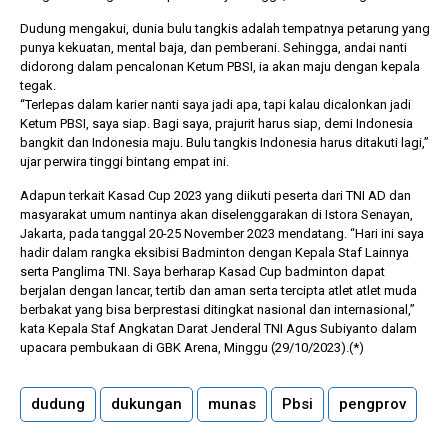
Dudung mengakui, dunia bulu tangkis adalah tempatnya petarung yang
punya kekuatan, mental baja, dan pemberani. Sehingga, andai nanti
didorong dalam pencalonan Ketum PBSI, ia akan maju dengan kepala
tegak.
“Terlepas dalam karier nanti saya jadi apa, tapi kalau dicalonkan jadi
Ketum PBSI, saya siap. Bagi saya, prajurit harus siap, demi Indonesia
bangkit dan Indonesia maju. Bulu tangkis Indonesia harus ditakuti lagi,”
ujar perwira tinggi bintang empat ini.
Adapun terkait Kasad Cup 2023 yang diikuti peserta dari TNI AD dan
masyarakat umum nantinya akan diselenggarakan di Istora Senayan,
Jakarta, pada tanggal 20-25 November 2023 mendatang. “Hari ini saya
hadir dalam rangka eksibisi Badminton dengan Kepala Staf Lainnya
serta Panglima TNI. Saya berharap Kasad Cup badminton dapat
berjalan dengan lancar, tertib dan aman serta tercipta atlet atlet muda
berbakat yang bisa berprestasi ditingkat nasional dan internasional,”
kata Kepala Staf Angkatan Darat Jenderal TNI Agus Subiyanto dalam
upacara pembukaan di GBK Arena, Minggu (29/10/2023).(*)
dudung
dukungan
munas
Pbsi
pengprov