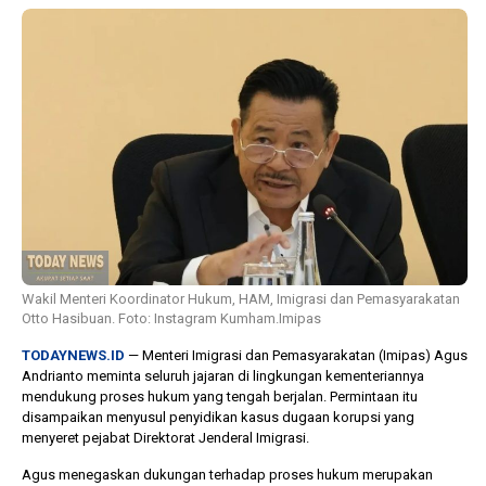
1 tahun lalu
10 bulan lalu
Banyak Gugatan di
KPU Batalka
Pilkada 2024, Legislator
Keputusan 
Ragukan SDM Bawaslu
Capres-Caw
Dirahasiaka
Wakil Menteri Koordinator Hukum, HAM, Imigrasi dan Pemasyarakatan
Otto Hasibuan. Foto: Instagram Kumham.Imipas
TODAYNEWS.ID
— Menteri Imigrasi dan Pemasyarakatan (Imipas) Agus
Andrianto meminta seluruh jajaran di lingkungan kementeriannya
mendukung proses hukum yang tengah berjalan. Permintaan itu
disampaikan menyusul penyidikan kasus dugaan korupsi yang
menyeret pejabat Direktorat Jenderal Imigrasi.
Agus menegaskan dukungan terhadap proses hukum merupakan