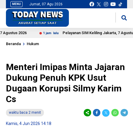
Jumat, 07 Agu 2026
MENU
situs slot gacor
mancingduit
stus 2026
Pelayanan SIM Keliling Jakarta, 7 Agustus 2026
1 jam lalu
Beranda
Hukum
Menteri Imipas Minta Jajaran
Dukung Penuh KPK Usut
Dugaan Korupsi Silmy Karim
Cs
waktu baca 2 menit
Kamis, 4 Jun 2026 14:18