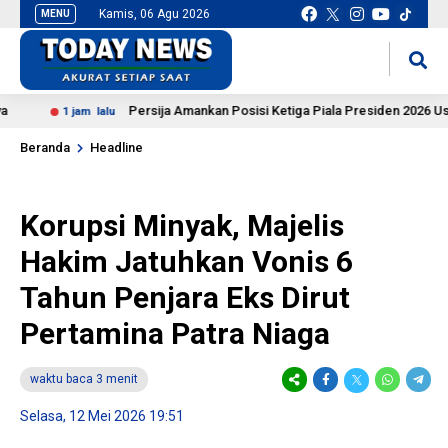
Kamis, 06 Agu 2026
MENU
situs slot gacor
mancingduit
Persija Amankan Posisi Ketiga Piala Presiden 2026 Usai Tund
1 jam lalu
Beranda
Headline
Korupsi Minyak, Majelis
Hakim Jatuhkan Vonis 6
Tahun Penjara Eks Dirut
Pertamina Patra Niaga
waktu baca 3 menit
Selasa, 12 Mei 2026 19:51