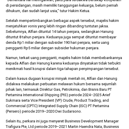
di persidangan, masih memiliki tanggungan keluarga, belum pernah
dihukum, dan sudah lanjut usia,” tutur Hakim Ketua.
Setelah mempertimbangkan berbagai aspek tersebut, majelis hakim
menjatuhkan vonis yang lebih ringan dibanding tuntutan jaksa.
Sebelumnya, Alfian dituntut 14 tahun penjara, sedangkan Hanung
dituntut 8 tahun penjara. Keduanya juga sempat dituntut membayar
denda Rp1 miliar dengan subsider 190 hari penjara, serta uang
pengganti Rp5 miliar dengan subsider hukuman penjara.
Namun, terkait uang pengganti, majelis hakim tidak membebankannya
kepada Alfian dan Hanung karena keduanya dinyatakan tidak terbukti
menikmati hasil korupsi dalam tiga tahapan penyimpangan tersebut.
Dalam kasus dugaan korupsi minyak mentah ini, Alfian dan Hanung
didakwa melakukan perbuatan melawan hukum bersama sejumlah
pihak lain, termasuk Direktur Gas, Petrokimia, dan Bisnis Baru PT
Pertamina International Shipping (PIS) periode 2024–2025 Arief
Sukmara serta Vice President (VP) Crude, Product Trading, and
Commercial (CPTC) Integrated Supply Chain (ISC) PT Pertamina
(Persero) periode 2019–2020 Dwi Sudarsono.
Selain itu, perkara ini juga menyeret Business Development Manager
Trafigura Pte, Ltd periode 2019–2021 Martin Haendra Nata, Business