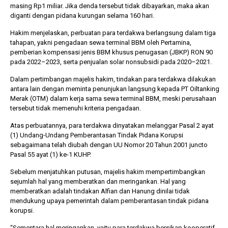
masing Rp1 miliar. Jika denda tersebut tidak dibayarkan, maka akan
diganti dengan pidana kurungan selama 160 hari.
Hakim menjelaskan, perbuatan para terdakwa berlangsung dalam tiga
tahapan, yakni pengadaan sewa terminal BBM oleh Pertamina,
pemberian kompensasi jenis BBM khusus penugasan (JBKP) RON 90
pada 2022–2023, serta penjualan solar nonsubsidi pada 2020–2021.
Dalam pertimbangan majelis hakim, tindakan para terdakwa dilakukan
antara lain dengan meminta penunjukan langsung kepada PT Oiltanking
Merak (OTM) dalam kerja sama sewa terminal BBM, meski perusahaan
tersebut tidak memenuhi kriteria pengadaan.
Atas perbuatannya, para terdakwa dinyatakan melanggar Pasal 2 ayat
(1) Undang-Undang Pemberantasan Tindak Pidana Korupsi
sebagaimana telah diubah dengan UU Nomor 20 Tahun 2001 juncto
Pasal 55 ayat (1) ke-1 KUHP.
Sebelum menjatuhkan putusan, majelis hakim mempertimbangkan
sejumlah hal yang memberatkan dan meringankan. Hal yang
memberatkan adalah tindakan Alfian dan Hanung dinilai tidak
mendukung upaya pemerintah dalam pemberantasan tindak pidana
korupsi.
“Sementara hal meringankan, yaitu para terdakwa bersikap kooperatif