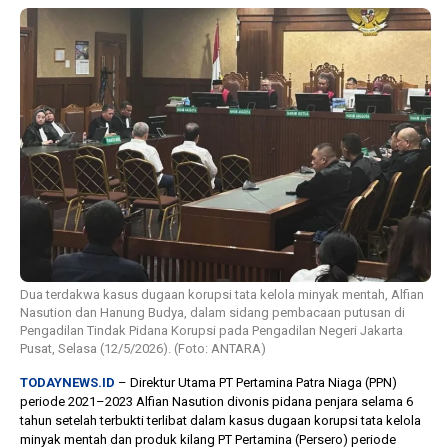
1 tahun lalu
10 bulan lalu
Banyak Gugatan di
KPU Batalka
Pilkada 2024, Legislator
Keputusan 
Ragukan SDM Bawaslu
Capres-Caw
Dirahasiaka
Dua terdakwa kasus dugaan korupsi tata kelola minyak mentah, Alfian
Nasution dan Hanung Budya, dalam sidang pembacaan putusan di
Pengadilan Tindak Pidana Korupsi pada Pengadilan Negeri Jakarta
Pusat, Selasa (12/5/2026). (Foto: ANTARA)
TODAYNEWS.ID
– Direktur Utama PT Pertamina Patra Niaga (PPN)
periode 2021–2023 Alfian Nasution divonis pidana penjara selama 6
tahun setelah terbukti terlibat dalam kasus dugaan korupsi tata kelola
minyak mentah dan produk kilang PT Pertamina (Persero) periode