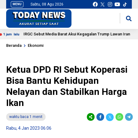
Sabtu, 08 Agu 2026
MENU
situs slot gacor
mancingduit
IRGC Sebut Media Barat Akui Kegagalan Trump Lawan Iran
jam lalu
Beranda
Ekonomi
Ketua DPD RI Sebut Koperasi
Bisa Bantu Kehidupan
Nelayan dan Stabilkan Harga
Ikan
waktu baca 1 menit
Rabu, 4 Jan 2023 06:06