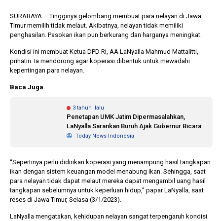
SURABAYA – Tingginya gelombang membuat para nelayan di Jawa
Timur memilih tidak melaut. Akibatnya, nelayan tidak memiliki
1 tahun lalu
10 bulan lalu
penghasilan. Pasokan ikan pun berkurang dan harganya meningkat.
Banyak Gugatan di
KPU Batalka
Pilkada 2024, Legislator
Keputusan 
Kondisi ini membuat Ketua DPD RI, AA LaNyalla Mahmud Mattalitti,
Ragukan SDM Bawaslu
Capres-Caw
prihatin. Ia mendorong agar koperasi dibentuk untuk mewadahi
Dirahasiaka
kepentingan para nelayan.
Baca Juga
3 tahun lalu
Penetapan UMK Jatim Dipermasalahkan,
LaNyalla Sarankan Buruh Ajak Gubernur Bicara
Today News Indonesia
“Sepertinya perlu didirikan koperasi yang menampung hasil tangkapan
ikan dengan sistem keuangan model menabung ikan. Sehingga, saat
para nelayan tidak dapat melaut mereka dapat mengambil uang hasil
tangkapan sebelumnya untuk keperluan hidup,” papar LaNyalla, saat
reses di Jawa Timur, Selasa (3/1/2023).
LaNyalla mengatakan, kehidupan nelayan sangat terpengaruh kondisi