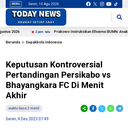
Senin, 10 Agu 2026
MENU
situs slot gacor
mancingduit
 2026
Prabowo Instruksikan Efisiensi BUMN: Anak-Cucu
2 jam lalu
Beranda
Sepakbola Indonesia
Keputusan Kontroversial
Pertandingan Persikabo vs
Bhayangkara FC Di Menit
Akhir
waktu baca 2 menit
Senin, 4 Des 2023 07:49