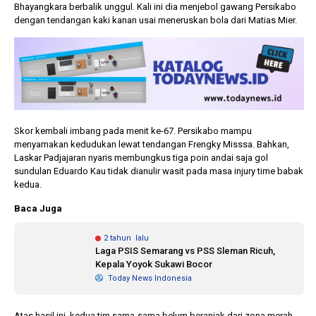
Bhayangkara berbalik unggul. Kali ini dia menjebol gawang Persikabo
dengan tendangan kaki kanan usai meneruskan bola dari Matias Mier.
Skor kembali imbang pada menit ke-67. Persikabo mampu
menyamakan kedudukan lewat tendangan Frengky Misssa. Bahkan,
Laskar Padjajaran nyaris membungkus tiga poin andai saja gol
sundulan Eduardo Kau tidak dianulir wasit pada masa injury time babak
kedua.
Baca Juga
2 tahun lalu
Laga PSIS Semarang vs PSS Sleman Ricuh,
Kepala Yoyok Sukawi Bocor
Today News Indonesia
Atas hasil ini, kedua tim sama-sama belum beranjak dari zona merah.