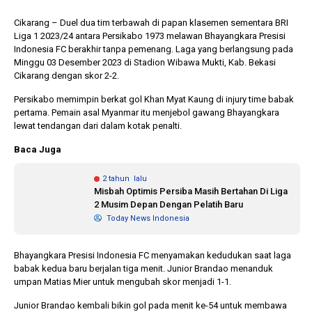
Cikarang – Duel dua tim terbawah di papan klasemen sementara BRI
Liga 1 2023/24 antara Persikabo 1973 melawan Bhayangkara Presisi
1 tahun lalu
10 bulan lalu
Indonesia FC berakhir tanpa pemenang. Laga yang berlangsung pada
Banyak Gugatan di
KPU Batalka
Minggu 03 Desember 2023 di Stadion Wibawa Mukti, Kab. Bekasi
Pilkada 2024, Legislator
Keputusan 
Cikarang dengan skor 2-2.
Ragukan SDM Bawaslu
Capres-Caw
Dirahasiaka
Persikabo memimpin berkat gol Khan Myat Kaung di injury time babak
pertama. Pemain asal Myanmar itu menjebol gawang Bhayangkara
lewat tendangan dari dalam kotak penalti.
Baca Juga
2 tahun lalu
Misbah Optimis Persiba Masih Bertahan Di Liga
2 Musim Depan Dengan Pelatih Baru
Today News Indonesia
Bhayangkara Presisi Indonesia FC menyamakan kedudukan saat laga
babak kedua baru berjalan tiga menit. Junior Brandao menanduk
umpan Matias Mier untuk mengubah skor menjadi 1-1.
Junior Brandao kembali bikin gol pada menit ke-54 untuk membawa