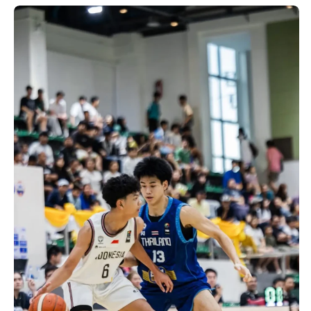
1 tahun lalu
10 bulan lalu
Banyak Gugatan di
KPU Batalka
Pilkada 2024, Legislator
Keputusan 
Ragukan SDM Bawaslu
Capres-Caw
Dirahasiaka