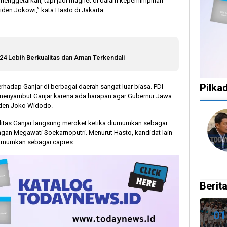
 menggetarkan, tapi jadi magnet di dalam kepemimpinan
iden Jokowi,” kata Hasto di Jakarta.
24 Lebih Berkualitas dan Aman Terkendali
Pilka
adap Ganjar di berbagai daerah sangat luar biasa. PDI
 menyambut Ganjar karena ada harapan agar Gubernur Jawa
iden Joko Widodo.
1
1
1
10
bilitas Ganjar langsung meroket ketika diumumkan sebagai
tahun
tahun
tahun
bulan
gan Megawati Soekarnoputri. Menurut Hasto, kandidat lain
lalu
lalu
lalu
lalu
iumumkan sebagai capres.
Catat!
Tak
Banyak
KPU
Dua
Ingin
Gugatan
Bata
Daerah
Ada
di
Kepu
Ini
Celah
Pilkada
Doku
Berita
Gelar
pada
2024,
Capr
Pilkada
PSU
Legislator
Cawa
Ulang
dan
Ragukan
Dira
01
27
Pilkada
SDM