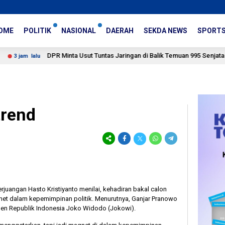
OME
POLITIK
NASIONAL
DAERAH
SEKDA NEWS
SPORT
DPR Minta Usut Tuntas Jaringan di Balik Temuan 995 Senjata Api dan N
lu
trend
erjuangan Hasto Kristiyanto menilai, kehadiran bakal calon
et dalam kepemimpinan politik. Menurutnya, Ganjar Pranowo
den Republik Indonesia Joko Widodo (Jokowi).