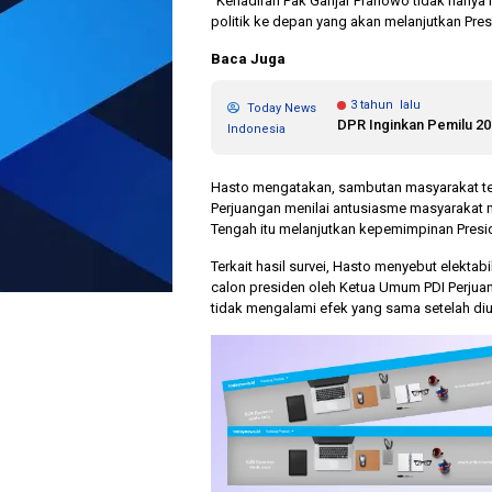
“Kehadiran Pak Ganjar Pranowo tidak hanya
politik ke depan yang akan melanjutkan Pres
Baca Juga
3 tahun lalu
Today News
DPR Inginkan Pemilu 20
Indonesia
Hasto mengatakan, sambutan masyarakat terh
Perjuangan menilai antusiasme masyarakat
Tengah itu melanjutkan kepemimpinan Pres
Terkait hasil survei, Hasto menyebut elekta
calon presiden oleh Ketua Umum PDI Perjuan
tidak mengalami efek yang sama setelah d