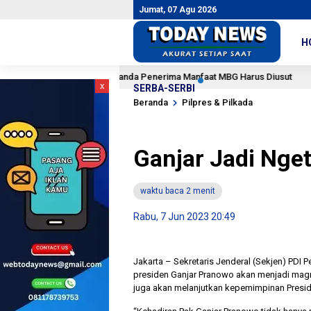
Jumat, 07 Agu 2026
H
6 Juta Data Ganda Penerima Manfaat MBG Harus Diusut
lu
3 jam la
x
SERBA-SERBI
Beranda
Pilpres & Pilkada
Ganjar Jadi Nge
waktu baca 2 menit
Rabu, 7 Jun 2023 20:49
Jakarta – Sekretaris Jenderal (Sekjen) PDI P
presiden Ganjar Pranowo akan menjadi magn
juga akan melanjutkan kepemimpinan Presi