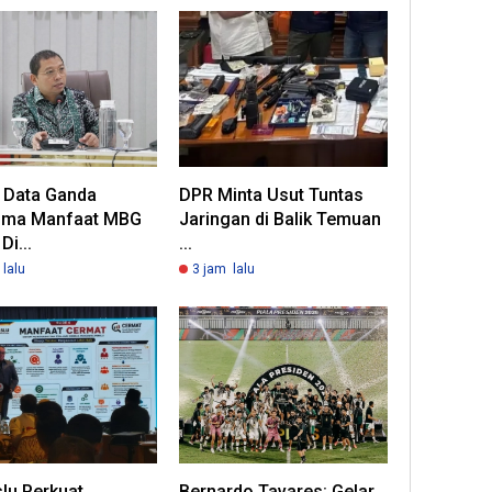
a Data Ganda
DPR Minta Usut Tuntas
ima Manfaat MBG
Jaringan di Balik Temuan
Di...
...
lalu
3 jam lalu
lu Perkuat
Bernardo Tavares: Gelar