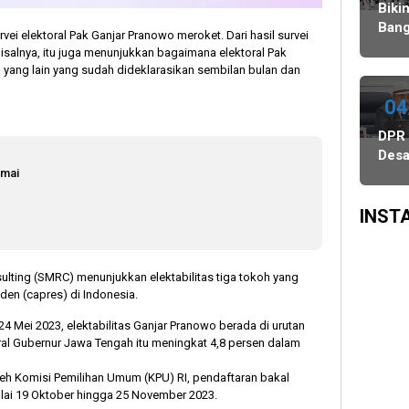
Agustus,
Ulang,
Bawaslu
Biki
dan
Komisi
Bang
vei elektoral Pak Ganjar Pranowo meroket. Dari hasil survei
PSU
II
Danc
isalnya, itu juga menunjukkan bagaimana elektoral Pak
di
Minta
Indo
n yang lain yang sudah dideklarasikan sembilan bulan dan
Tiga
KPU-
WAT
Daerah
Bawaslu
Juar
04
Digelar
Maksimalkan
3
DPR
6
Kinerja
Keju
Des
Agustus
Seluruh
Dan
amai
Audi
SDM
Asia
Proy
Sing
Peta
INST
Dasa
Nonp
ILA
sulting (SMRC) menunjukkan elektabilitas tiga tokoh yang
Seni
en (capres) di Indonesia.
US$
4 Mei 2023, elektabilitas Ganjar Pranowo berada di urutan
Juta
ral Gubernur Jawa Tengah itu meningkat 4,8 persen dalam
leh Komisi Pemilihan Umum (KPU) RI, pendaftaran bakal
lai 19 Oktober hingga 25 November 2023.