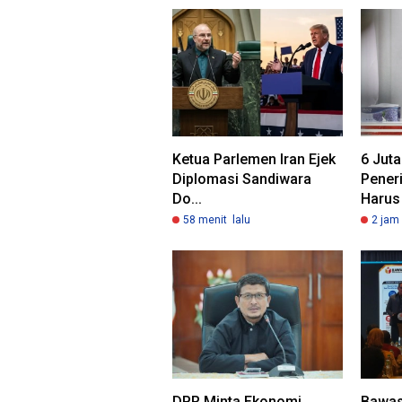
Ketua Parlemen Iran Ejek
6 Jut
Diplomasi Sandiwara
Pener
Do...
Harus 
58 menit lalu
2 jam 
DPR Minta Ekonomi
Bawas