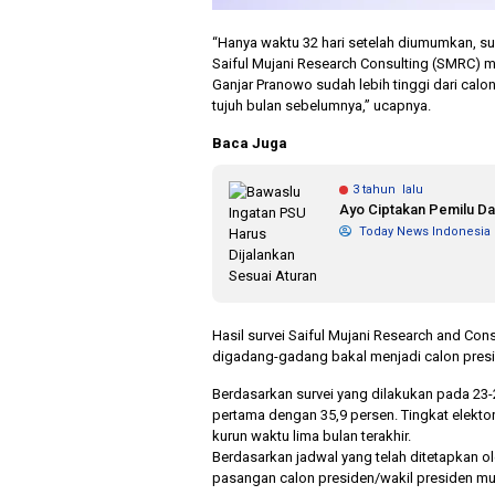
“Hanya waktu 32 hari setelah diumumkan, sur
Saiful Mujani Research Consulting (SMRC) m
Ganjar Pranowo sudah lebih tinggi dari calo
tujuh bulan sebelumnya,” ucapnya.
Baca Juga
3 tahun lalu
Ayo Ciptakan Pemilu D
Today News Indonesia
Hasil survei Saiful Mujani Research and Con
digadang-gadang bakal menjadi calon presid
Berdasarkan survei yang dilakukan pada 23-2
pertama dengan 35,9 persen. Tingkat elekto
kurun waktu lima bulan terakhir.
Berdasarkan jadwal yang telah ditetapkan o
pasangan calon presiden/wakil presiden mu