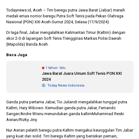
Todaynews.id, Aceh – Tim beregu putra Jawa Barat (Jabar) meraih
medali emas nomor beregu Putra Soft Tenis pada Pekan Olahraga
1 tahun lalu
10 bulan lalu
Nasional (PON) XXI Aceh-Sumut 2024, Selasa (17/9/2024).
Banyak Gugatan di
KPU Batalka
Pilkada 2024, Legislator
Keputusan 
Di laga final, Jabar mengalahkan Kalimantan Timur (Kaltim) dengan
Ragukan SDM Bawaslu
Capres-Caw
skor 2-0 di lapangan Soft Tenis Trengginas Markas Polisi Daerah
Dirahasiaka
(Mapolda) Banda Aceh.
Baca Juga
1 tahun lalu
Jawa Barat Juara Umum Soft Tenis PON XXI
2024
Today News Indonesia
Ganda putra pertama Jabar, Tio Juliandi mengalahkan tunggal putra
Kaltim, Hary Wibowo. Kemudian ganda putra Jabar, Fernando
Sanger/Andre Wisnu menundukan ganda kaltimMuhammad Reski
Asrian/Rizky Jiny.
Nur Asnan pelatih beregu putra Kaltim mengakui keunggulan Tim Jabar
yang kuat dan solid. Tim beregu Kaltim yang berisikan pemain,