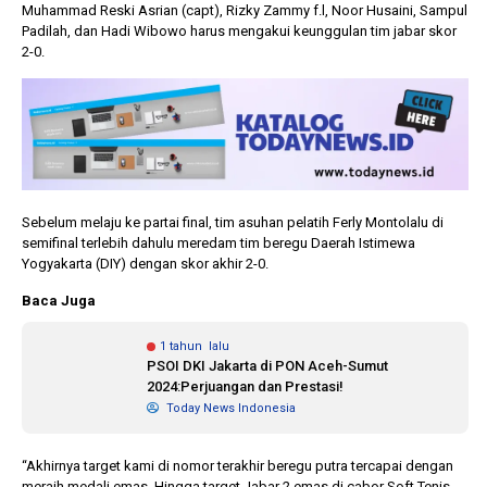
Muhammad Reski Asrian (capt), Rizky Zammy f.l, Noor Husaini, Sampul
Padilah, dan Hadi Wibowo harus mengakui keunggulan tim jabar skor
2-0.
Sebelum melaju ke partai final, tim asuhan pelatih Ferly Montolalu di
semifinal terlebih dahulu meredam tim beregu Daerah Istimewa
Yogyakarta (DIY) dengan skor akhir 2-0.
Baca Juga
1 tahun lalu
PSOI DKI Jakarta di PON Aceh-Sumut
2024:Perjuangan dan Prestasi!
Today News Indonesia
“Akhirnya target kami di nomor terakhir beregu putra tercapai dengan
meraih medali emas. Hingga target Jabar 2 emas di cabor Soft Tenis