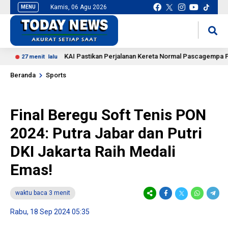
Kamis, 06 Agu 2026
MENU
situs slot gacor
mancingduit
KAI Pastikan Perjalanan Kereta Normal Pascagempa Panga
27 menit lalu
Beranda
Sports
Final Beregu Soft Tenis PON
2024: Putra Jabar dan Putri
DKI Jakarta Raih Medali
Emas!
waktu baca 3 menit
Rabu, 18 Sep 2024 05:35