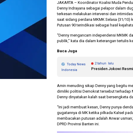
JAKARTA – Koordinator Koalisi Muda Pendu
Denny Indrayana sebagai pelapor dalam du
terkesan melakukan intervensi dan intimida
saat sidang perdana MKMK Selasa (31/10) 
Putusan 90 terindikasi sebagai hasil kejahat
“Denny mengancam independensi MKMK dalam
publik,” kata dia dalam keterangan tertulis
Baca Juga
2 tahun lalu
Today News
Presiden Jokowi Resmi
Indonesia
Amin menuding sikap Denny yang begitu m
dimiliki politisi Demokrat tersebut terhad
Denny dinyatakan kalah saat bersengketa da
“Ini jadi membuat kesan, Denny punya denda
gugatannya di MK ketika pilkada Kalsel pada
membacakan putusan adalah Anwar usman,” s
DPRD Provinsi Banten ini.