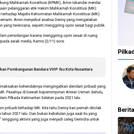
kung Mahkamah Konstitusi (KPMK), Amin Iskandar menilai
gaan pelanggaran etik Hakim Mahkamah Konstitusi (MK)
si terhadap Majelis Kehormatan Mahkamah Konstitusi (MK)
kemarin. Amin menyebut analisa Denny yang mengatakan
an yang terencana, seperti menggiring opini sesat bagi publik.
 persidangan karena menggiring opini sesat di ruang
 kepada awak media, Kamis (2/11) sore.
Pilka
1
1
1
10
kan Pembangunan Bandara VVIP Ibu Kota Nusantara
tahun
tahun
tahun
bulan
lalu
lalu
lalu
lalu
Catat!
Tak
Banyak
KPU
emaksakan kehendaknya mengingatkan dendam pribadi yang
ap MK. Pasalnya di bawah kepemimpinan Anwar Usman dahulu,
Dua
Ingin
Gugatan
Bata
lam Pilkada Kalimantan Selatan pada 2021 lalu.
Daerah
Ada
di
Kepu
Ini
Celah
Pilkada
Doku
m pribadi terhadap MK. Kita tahu Denny kan pernah ditolak
Berita
Gelar
pada
2024,
Capr
 tahun 2021 lalu. Dan bukan kebetulan juga saat itu yang
Pilkada
PSU
Legislator
Cawa
inggung aktivis yang juga menjadi caleg Gerindra untuk
Ulang
dan
Ragukan
Dira
01
27
Pilkada
SDM