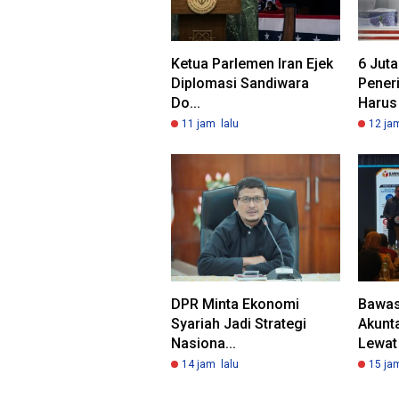
Ketua Parlemen Iran Ejek
6 Jut
Diplomasi Sandiwara
Pener
Do...
Harus 
11 jam lalu
12 ja
DPR Minta Ekonomi
Bawas
Syariah Jadi Strategi
Akunta
Nasiona...
Lewat 
14 jam lalu
15 ja