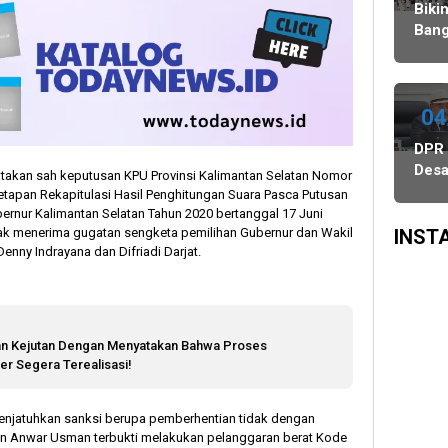
Agustus,
Ulang,
Bawaslu
Biki
dan
Komisi
Bang
PSU
II
Danc
di
Minta
Indo
Tiga
KPU-
WAT
Daerah
Bawaslu
Juar
04
Digelar
Maksimalkan
3
DPR
6
Kinerja
Keju
Des
Agustus
Seluruh
yatakan sah keputusan KPU Provinsi Kalimantan Selatan Nomor
Dan
Audi
etapan Rekapitulasi Hasil Penghitungan Suara Pasca Putusan
SDM
Asia
Proy
rnur Kalimantan Selatan Tahun 2020 bertanggal 17 Juni
Sing
Peta
dak menerima gugatan sengketa pemilihan Gubernur dan Wakil
INST
enny Indrayana dan Difriadi Darjat.
Dasa
Nonp
ILA
Seni
US$
an Kejutan Dengan Menyatakan Bahwa Proses
Juta
ner Segera Terealisasi!
njatuhkan sanksi berupa pemberhentian tidak dengan
an Anwar Usman terbukti melakukan pelanggaran berat Kode