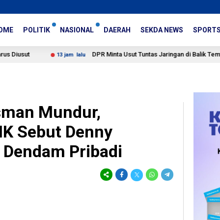
OME
POLITIK
NASIONAL
DAERAH
SEKDA NEWS
SPORT
DPR Minta Usut Tuntas Jaringan di Balik Temuan 995 Sen
13 jam lalu
sman Mundur,
MK Sebut Denny
 Dendam Pribadi