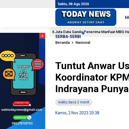
Sabtu, 08 Agu 2026
H
6 Juta Data Ganda Penerima Manfaat MBG Harus Diusut
12 jam lalu
x
SERBA-SERBI
Beranda
Nasional
Tuntut Anwar U
Koordinator KP
Indrayana Punya
waktu baca 2 menit
Kamis, 2 Nov 2023 20:38