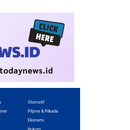
s
Otomotif
iner
Pilpres & Pilkada
Ekonomi
Hukum