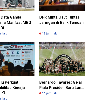
a Data Ganda
DPR Minta Usut Tuntas
ima Manfaat MBG
Jaringan di Balik Temuan
Di...
...
m lalu
13 jam lalu
lu Perkuat
Bernardo Tavares: Gelar
bilitas Kinerja
Piala Presiden Baru Lan...
IKU...
16 jam lalu
m lalu