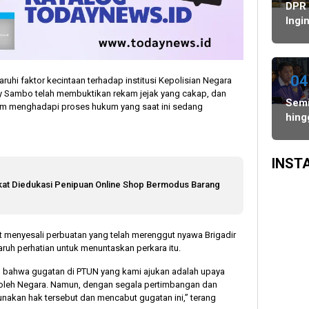
Agustus,
Ulang,
Bawaslu
DPR
dan
Komisi
Ingi
PSU
II
Keha
di
Minta
Oce
Tiga
KPU-
Insti
Daerah
Bawaslu
of
04
ruhi faktor kecintaan terhadap institusi Kepolisian Negara
Digelar
Maksimalkan
Indo
dy Sambo telah membuktikan rekam jejak yang cakap, dan
Semi
6
Kinerja
lum menghadapi proses hukum yang saat ini sedang
Dapa
hing
Agustus
Seluruh
Men
Final
SDM
Tran
Piala
SDM
Pres
INST
Nela
202
kat Diedukasi Penipuan Online Shop Bermodus Barang
Res
Dige
di Ba
Dua
enyesali perbuatan yang telah merenggut nyawa Brigadir
Laga
uh perhatian untuk menuntaskan perkara itu.
Pan
 bahwa gugatan di PTUN yang kami ajukan adalah upaya
Siap
 oleh Negara. Namun, dengan segala pertimbangan dan
Ters
nakan hak tersebut dan mencabut gugatan ini,” terang