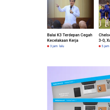
Balai K3 Terdepan Cegah
Chels
Kecelakaan Kerja
3-0, X
3 jam lalu
5 jam 