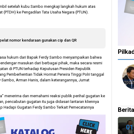
ambil setelah kubu Sambo mengkaji langkah hukum atas
t (PTDH) ke Pengadilan Tata Usaha Negara (PTUN).
pelat nomor kendaraan gunakan cip dan QR
Pilka
 kuasa hukum dari Bapak Ferdy Sambo menyampaikan bahwa
endengar masukan dari berbagai pihak, maka secara resmi
1
1
1
10
atan di PTUN terhadap Keputusan Presiden Republik
ng Pemberhentian Tidak Hormat Perwira Tinggi Polri tanggal
tahun
tahun
tahun
bulan
y Sambo, Arman Hanis, dalam keterangannya, Jumat
lalu
lalu
lalu
lalu
Catat!
Tak
Banyak
KPU
Dua
Ingin
Gugatan
Bata
a” menerima dan memahami reaksi publik perihal gugatan ke
Daerah
Ada
di
Kepu
, pencabutan gugatan itu juga didasari lantaran kliennya
Ini
Celah
Pilkada
Doku
i Siap Hadapi Gugatan Ferdy Sambo Terkait Pemecatannya
Berita
Gelar
pada
2024,
Capr
Pilkada
PSU
Legislator
Cawa
Ulang
dan
Ragukan
Dira
01
27
Pilkada
SDM