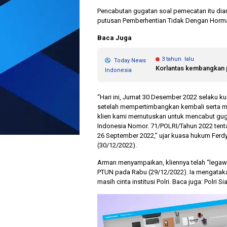
Pencabutan gugatan soal pemecatan itu di
putusan Pemberhentian Tidak Dengan Horma
Baca Juga
3 tahun lalu
Today News
Korlantas kembangkan 
Indonesia
“Hari ini, Jumat 30 Desember 2022 selaku
setelah mempertimbangkan kembali serta m
klien kami memutuskan untuk mencabut gug
Indonesia Nomor. 71/POLRI/Tahun 2022 tenta
26 September 2022,” ujar kuasa hukum Ferd
(30/12/2022).
Arman menyampaikan, kliennya telah “legaw
PTUN pada Rabu (29/12/2022). Ia mengatakan
masih cinta institusi Polri. Baca juga: Polr