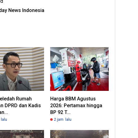
id
oday News Indonesia
eledah Rumah
Harga BBM Agustus
n DPRD dan Kadis
2026: Pertamax hingga
n...
BP 92 T...
lalu
2 jam lalu