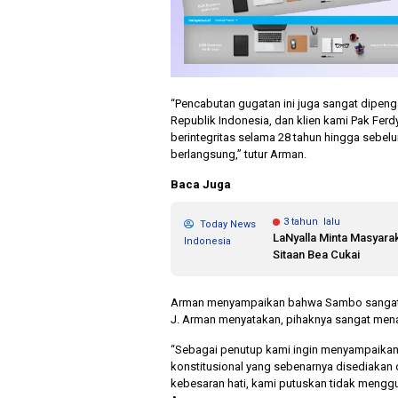
“Pencabutan gugatan ini juga sangat dipenga
Republik Indonesia, dan klien kami Pak Fer
berintegritas selama 28 tahun hingga sebe
berlangsung,” tutur Arman.
Baca Juga
3 tahun lalu
Today News
LaNyalla Minta Masyara
Indonesia
Sitaan Bea Cukai
Arman menyampaikan bahwa Sambo sangat m
J. Arman menyatakan, pihaknya sangat menar
“Sebagai penutup kami ingin menyampaikan
konstitusional yang sebenarnya disediakan
kebesaran hati, kami putuskan tidak menggu