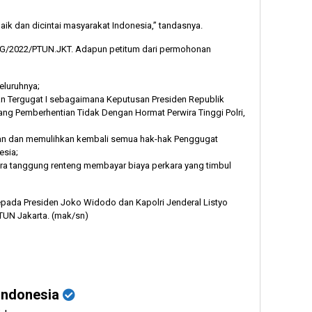
aik dan dicintai masyarakat Indonesia,” tandasnya.
6/G/2022/PTUN.JKT. Adapun petitum dari permohonan
eluruhnya;
an Tergugat I sebagaimana Keputusan Presiden Republik
ng Pemberhentian Tidak Dengan Hormat Perwira Tinggi Polri,
kan dan memulihkan kembali semua hak-hak Penggugat
esia;
ara tanggung renteng membayar biaya perkara yang timbul
pada Presiden Joko Widodo dan Kapolri Jenderal Listyo
TUN Jakarta. (mak/sn)
Indonesia