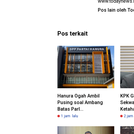
www.todaynews.
Pos lain oleh T
Pos terkait
Hanura Ogah Ambil
KPK G
Pusing soal Ambang
Sekwa
Batas Parl...
Ketaha
1 jam lalu
2 jam 