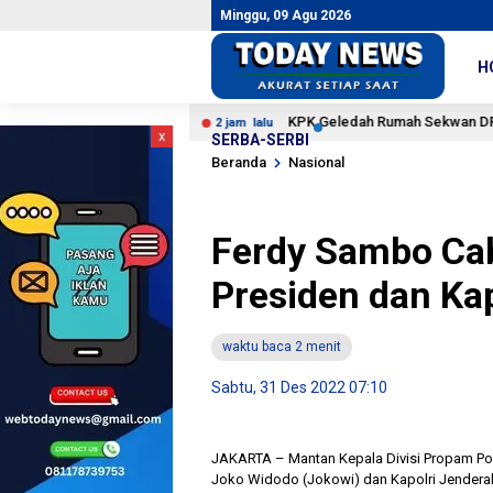
Minggu, 09 Agu 2026
H
atas Parlemen
KPK Geledah Rumah Sekwan DPRD dan Ka
2 jam lalu
x
SERBA-SERBI
Beranda
Nasional
Ferdy Sambo Ca
Presiden dan Ka
waktu baca 2 menit
Sabtu, 31 Des 2022 07:10
JAKARTA – Mantan Kepala Divisi Propam Po
Joko Widodo (Jokowi) dan Kapolri Jenderal 