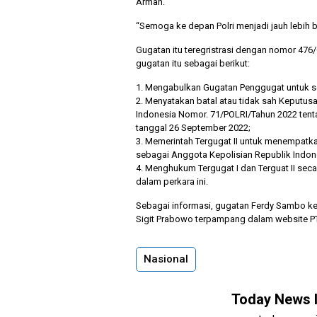
Arman.
“Semoga ke depan Polri menjadi jauh lebih b
Gugatan itu teregristrasi dengan nomor 47
gugatan itu sebagai berikut:
1. Mengabulkan Gugatan Penggugat untuk s
2. Menyatakan batal atau tidak sah Keputus
Indonesia Nomor. 71/POLRI/Tahun 2022 tenta
tanggal 26 September 2022;
3. Memerintah Tergugat II untuk menempat
sebagai Anggota Kepolisian Republik Indon
4. Menghukum Tergugat I dan Terguat II sec
dalam perkara ini.
Sebagai informasi, gugatan Ferdy Sambo ke
Sigit Prabowo terpampang dalam website P
Nasional
Today News 