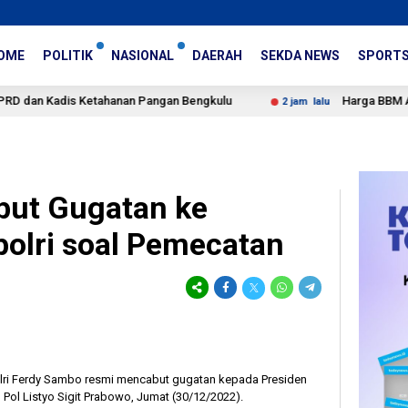
OME
POLITIK
NASIONAL
DAERAH
SEKDA NEWS
SPORT
dis Ketahanan Pangan Bengkulu
Harga BBM Agustus 202
2 jam lalu
but Gugatan ke
polri soal Pemecatan
lri Ferdy Sambo resmi mencabut gugatan kepada Presiden
Pol Listyo Sigit Prabowo, Jumat (30/12/2022).