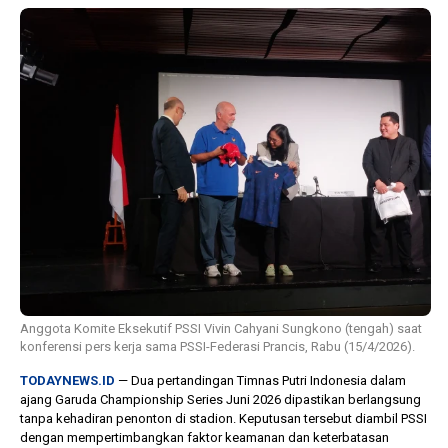
1 tahun lalu
10 bulan lalu
Banyak Gugatan di
KPU Batalka
Pilkada 2024, Legislator
Keputusan 
Ragukan SDM Bawaslu
Capres-Caw
Dirahasiaka
Anggota Komite Eksekutif PSSI Vivin Cahyani Sungkono (tengah) saat
konferensi pers kerja sama PSSI-Federasi Prancis, Rabu (15/4/2026).
TODAYNEWS.ID
— Dua pertandingan Timnas Putri Indonesia dalam
ajang Garuda Championship Series Juni 2026 dipastikan berlangsung
tanpa kehadiran penonton di stadion. Keputusan tersebut diambil PSSI
dengan mempertimbangkan faktor keamanan dan keterbatasan