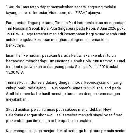
“Garuda Fans tetap dapat menyaksikan secara langsung melalui
tayangan live di Indosiar, Vidio.com, dan FIFA+,” ujarnya.
Pada pertandingan pertama, Timnas Putri Indonesia akan menghadapi
Tim Nasional Sepak Bola Putri Singapura pada Rabu, 3 Juni 2026 pukul
19.00 WIB. Laga tersebut menjadi kesempatan bagi skuad Merah Putih
untuk mengukur kesiapan menghadapi agenda internasional
berikutnya.
Enam hari kemudian, pasukan Garuda Pertiwi akan kembali turun
bertanding menghadapi Tim Nasional Sepak Bola Putri Kamboja. Duel
tersebut dijadwalkan berlangsung pada Selasa, 9 Juni 2026 pukul
15.30 WIB.
Timnas Putri Indonesia datang dengan modal kepercayaan diri yang
cukup baik. Pada ajang FIFA Women’s Series 2026 di Thailand pada
April lalu, mereka berhasil menutup turnamen dengan kemenangan
meyakinkan.
Skuad asuhan pelatih timnas putri sukses menundukkan New
Caledonia dengan skor 4-2. Hasil tersebut menjadi sinyal positif bagi
perkembangan tim dalam beberapa bulan terakhir.
Kemenangan itu juga menjadi bekal berharga bagi para pemain senior