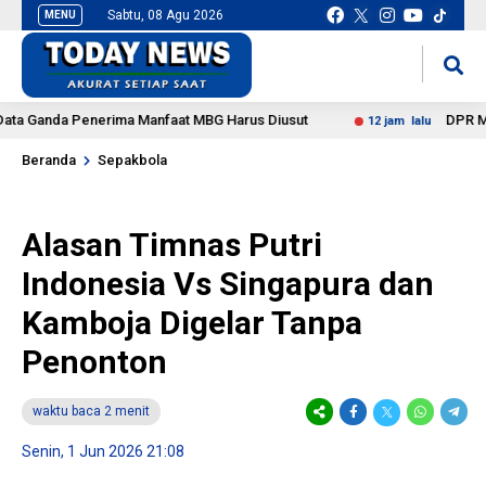
Sabtu, 08 Agu 2026
MENU
situs slot gacor
mancingduit
anda Penerima Manfaat MBG Harus Diusut
DPR Minta Usu
12 jam lalu
Beranda
Sepakbola
Alasan Timnas Putri
Indonesia Vs Singapura dan
Kamboja Digelar Tanpa
Penonton
waktu baca 2 menit
Senin, 1 Jun 2026 21:08